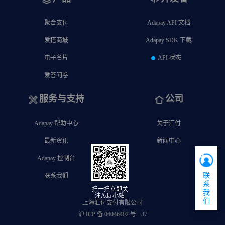
聚合支付
Adapay API 文档
爱搭商城
Adapay SDK 下载
电子名片
API 状态
爱答问卷
服务与支持
公司
Adapay 帮助中心
关于汇付
最新资讯
新闻中心
Adapay 控制台
联
联系我们
系
扫一扫立即关
我
注Ada 小站
们
上海汇付支付有限公司
沪 ICP 备 06046402 号
- 37